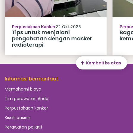
Perpustakaan Kanker
22 Okt 2025
Perpu
Tips untuk menjalani
Baga
pengobatan dengan masker
kemo
radioterapi
Kembali ke atas
Informasi bermanfaat
Memahami biaya
Tim perawatan Anda
Perpustakaan kanker
Kisah pasien
Perawatan paliatif