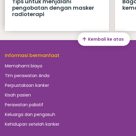
Tips untuk menjalani
Baga
pengobatan dengan masker
kemo
radioterapi
Kembali ke atas
Informasi bermanfaat
Memahami biaya
Tim perawatan Anda
Perpustakaan kanker
Kisah pasien
Perawatan paliatif
Keluarga dan pengasuh
Kehidupan setelah kanker