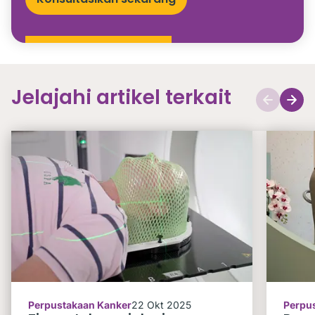
Jelajahi artikel terkait
Perpustakaan Kanker
22 Okt 2025
Perpu