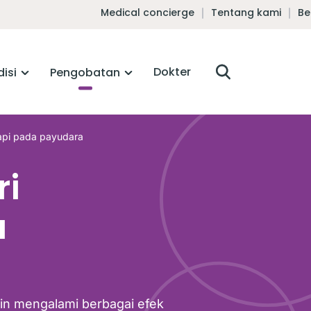
Medical concierge
Tentang kami
Be
Dokter
isi
Pengobatan
api pada payudara
ri
a
in mengalami berbagai efek