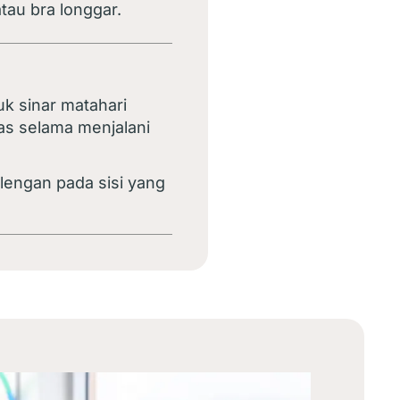
au bra longgar.
k sinar matahari
as selama menjalani
engan pada sisi yang