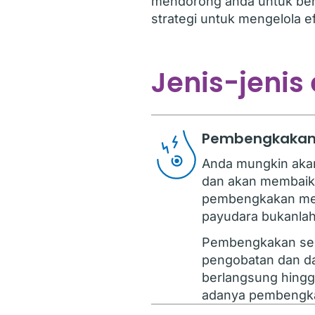
mendorong anda untuk ber
strategi untuk mengelola e
Jenis-jenis
Pembengkakan, 
Anda mungkin akan
dan akan membaik 
pembengkakan memb
payudara bukanlah 
Pembengkakan sed
pengobatan dan d
berlangsung hingga
adanya pembengkak