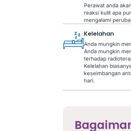
Perawat anda akan
reaksi kulit apa pu
mengalami perubah
Kelelahan
Anda mungkin meras
Anda mungkin mera
terhadap radioter
Kelelahan biasan
keseimbangan anta
hari.
Bagaiman