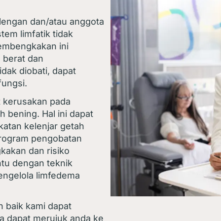
engan dan/atau anggota
tem limfatik tidak
pembengkakan ini
 berat dan
idak diobati, dapat
ungsi.
t kerusakan pada
h bening. Hal ini dapat
atan kelenjar getah
 program pengobatan
kakan dan risiko
tu dengan teknik
engelola limfedema
n baik kami dapat
a dapat merujuk anda ke