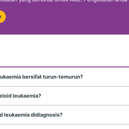
.
a
eukaemia bersifat turun-temurun?
loid leukaemia?
d leukaemia didiagnosis?