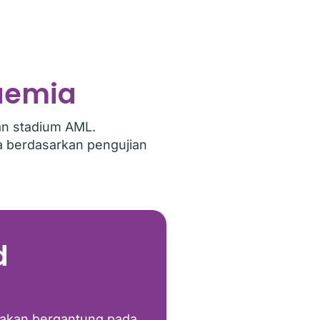
aemia
an stadium AML.
a berdasarkan pengujian
d
 akan bergantung pada