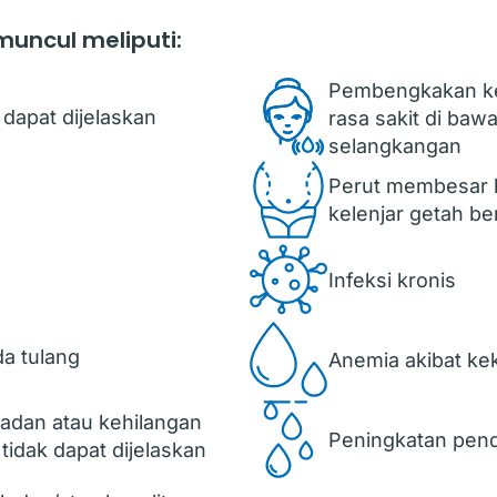
uncul meliputi:
Pembengkakan kel
dapat dijelaskan
rasa sakit di bawa
selangkangan
Perut membesar
kelenjar getah be
Infeksi kronis
da tulang
Anemia akibat ke
adan atau kehilangan
Peningkatan pen
idak dapat dijelaskan