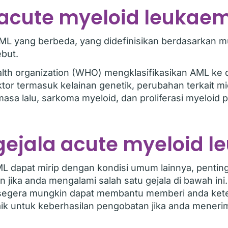
 acute myeloid leukae
ML yang berbeda, yang didefinisikan berdasarkan m
but.
ealth organization (WHO) mengklasifikasikan AML ke 
r termasuk kelainan genetik, perubahan terkait mie
 masa lalu, sarkoma myeloid, dan proliferasi myeloi
gejala acute myeloid 
ML dapat mirip dengan kondisi umum lainnya, penti
jika anda mengalami salah satu gejala di bawah ini
egera mungkin dapat membantu memberi anda kete
k untuk keberhasilan pengobatan jika anda meneri