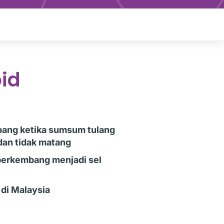
id
bang ketika sumsum tulang
dan tidak matang
 berkembang menjadi sel
di Malaysia