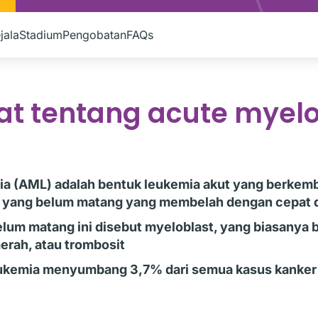
jala
Stadium
Pengobatan
FAQs
at tentang acute myelo
ia (AML) adalah bentuk leukemia akut yang berkem
h yang belum matang yang membelah dengan cepat 
elum matang ini disebut myeloblast, yang biasanya
merah, atau trombosit
eukemia menyumbang 3,7% dari semua kasus kanker 