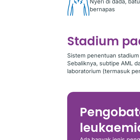
Nyeri di dada, bat
bernapas
Stadium pa
Sistem penentuan stadium 
Sebaliknya, subtipe AML 
laboratorium (termasuk peng
Pengobat
leukaemi
Ada banyak jenis pen