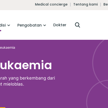
Medical concierge
Tentang kami
Be
Dokter
isi
Pengobatan
Leukaemia
eukaemia
darah yang berkembang dari
t mieloblas.