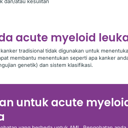
uk dan/atau kesulitan
da acute myeloid leuk
kanker tradisional tidak digunakan untuk menentuk
dapat membantu menentukan seperti apa kanker and
ujian genetik) dan sistem klasifikasi.
an untuk acute myeloi
a
gobatan yang berbeda untuk AML. Pengobatan anda