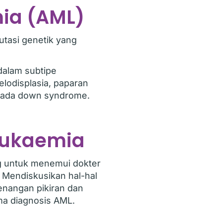
mia (AML)
utasi genetik yang
dalam subtipe
lodisplasia, paparan
d pada down syndrome.
leukaemia
ng untuk menemui dokter
. Mendiskusikan hal-hal
nangan pikiran dan
ma diagnosis AML.