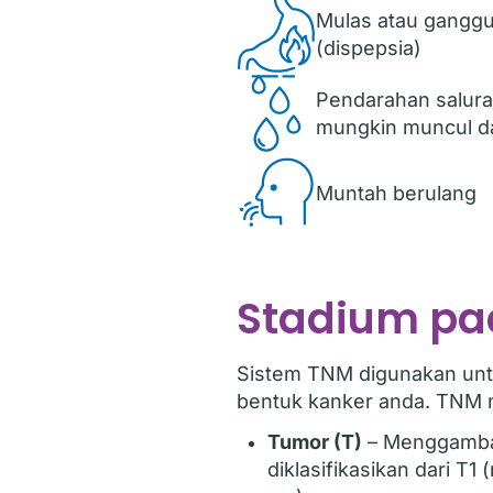
Mulas atau gangg
(dispepsia)
Pendarahan salur
mungkin muncul da
Muntah berulang
Stadium pa
Sistem TNM digunakan unt
bentuk kanker anda. TNM m
Tumor (T)
– Menggambar
diklasifikasikan dari T