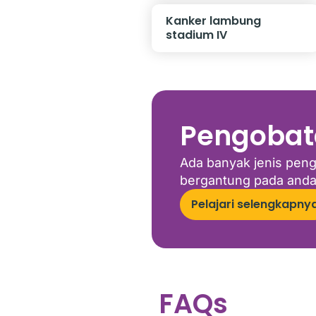
Kanker lambung
stadium IV
Pengobat
Ada banyak jenis pen
bergantung pada anda 
Pelajari selengkapny
FAQs