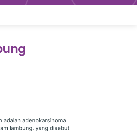
bung
m adalah adenokarsinoma.
lam lambung, yang disebut