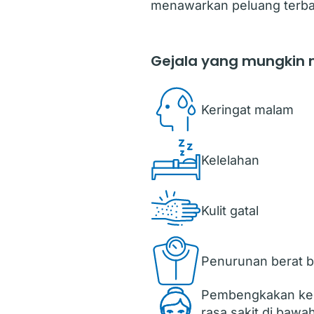
menawarkan peluang terbai
Gejala yang mungkin m
Keringat malam
Kelelahan
Kulit gatal
Penurunan berat 
Pembengkakan kele
rasa sakit di bawah