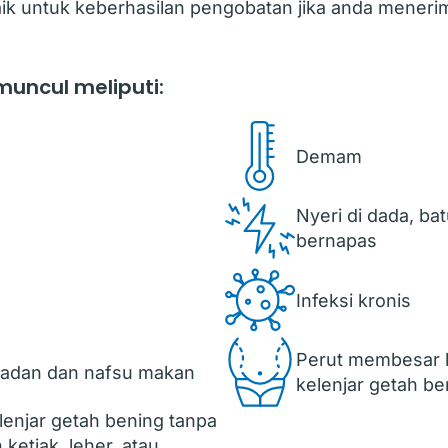
k untuk keberhasilan pengobatan jika anda menerim
uncul meliputi:
Demam
Nyeri di dada, ba
bernapas
Infeksi kronis
Perut membesar
badan dan nafsu makan
kelenjar getah be
njar getah bening tanpa
 ketiak, leher, atau