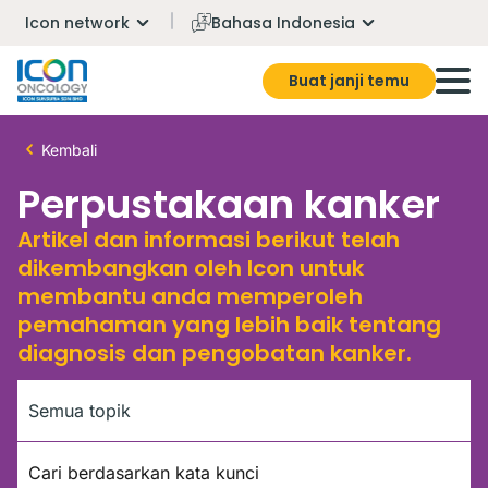
Icon network
Bahasa Indonesia
Buat janji temu
Kembali
Perpustakaan kanker
Artikel dan informasi berikut telah
dikembangkan oleh Icon untuk
membantu anda memperoleh
pemahaman yang lebih baik tentang
diagnosis dan pengobatan kanker.
Menandai
Kata kunci